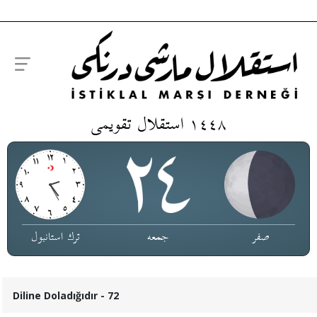
١٤٤٨ استقلال تقویمی
صفر
جمعە
ترك استانبول
Diline Doladığıdır - 72