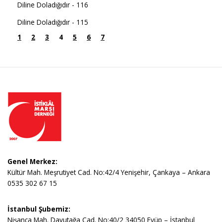
Diline Doladığıdır - 116
Diline Doladığıdır - 115
1
2
3
4
5
6
7
Genel Merkez:
Kültür Mah. Meşrutiyet Cad. No:42/4 Yenişehir, Çankaya – Ankara
0535 302 67 15
İstanbul Şubemiz:
Nişanca Mah. Davutağa Cad. No:40/2 34050 Eyüp – İstanbul