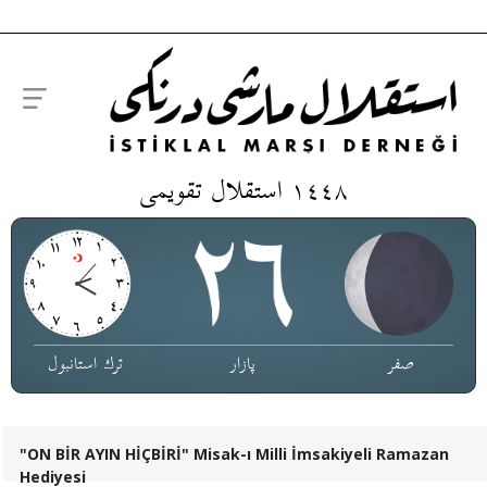
١٤٤٨ استقلال تقویمی
صفر
پازار
ترك استانبول
"ON BİR AYIN HİÇBİRİ" Misak-ı Milli İmsakiyeli Ramazan
Hediyesi