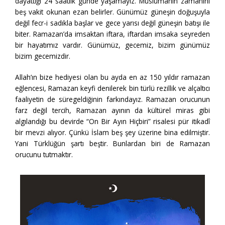
dayattığı 24 saatlik günde yaşamayız. Müslümanın zamanını
beş vakit okunan ezan belirler. Günümüz güneşin doğuşuyla
değil fecr-i sadıkla başlar ve gece yarısı değil güneşin batışı ile
biter. Ramazan’da imsaktan iftara, iftardan imsaka seyreden
bir hayatımız vardır. Günümüz, gecemiz, bizim günümüz
bizim gecemizdir.
Allah’ın bize hediyesi olan bu ayda en az 150 yıldır ramazan
eğlencesi, Ramazan keyfi denilerek bin türlü rezillik ve alçaltıcı
faaliyetin de süregeldiğinin farkındayız. Ramazan orucunun
farz değil tercih, Ramazan ayının da kültürel miras gibi
algılandığı bu devirde “On Bir Ayın Hiçbiri” risalesi pür itikadî
bir mevzi alıyor. Çünkü İslam beş şey üzerine bina edilmiştir.
Yani Türklüğün şartı beştir. Bunlardan biri de Ramazan
orucunu tutmaktır.