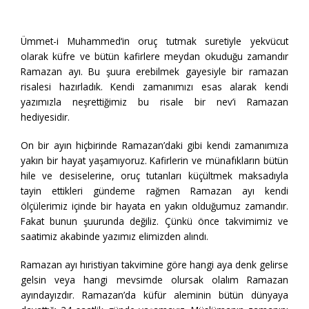
Ümmet-i Muhammed‘in oruç tutmak suretiyle yekvücut
olarak küfre ve bütün kafirlere meydan okuduğu zamandır
Ramazan ayı. Bu şuura erebilmek gayesiyle bir ramazan
risalesi hazırladık. Kendi zamanımızı esas alarak kendi
yazımızla neşrettiğimiz bu risale bir nev’i Ramazan
hediyesidir.
On bir ayın hiçbirinde Ramazan’daki gibi kendi zamanımıza
yakın bir hayat yaşamıyoruz. Kafirlerin ve münafıkların bütün
hile ve desiselerine, oruç tutanları küçültmek maksadıyla
tayin ettikleri gündeme rağmen Ramazan ayı kendi
ölçülerimiz içinde bir hayata en yakın olduğumuz zamandır.
Fakat bunun şuurunda değiliz. Çünkü önce takvimimiz ve
saatimiz akabinde yazımız elimizden alındı.
Ramazan ayı hıristiyan takvimine göre hangi aya denk gelirse
gelsin veya hangi mevsimde olursak olalım Ramazan
ayındayızdır. Ramazan’da küfür aleminin bütün dünyaya