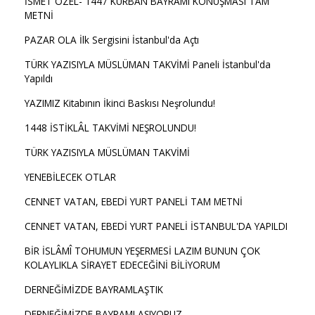
İSMET ÖZEL- 1447 KURBAN BAYRAMI KONUŞMASI TAM
METNİ
PAZAR OLA İlk Sergisini İstanbul'da Açtı
TÜRK YAZISIYLA MÜSLÜMAN TAKVİMİ Paneli İstanbul'da
Yapıldı
YAZIMIZ Kitabının İkinci Baskısı Neşrolundu!
1448 İSTİKLÂL TAKVİMİ NEŞROLUNDU!
TÜRK YAZISIYLA MÜSLÜMAN TAKVİMİ
YENEBİLECEK OTLAR
CENNET VATAN, EBEDİ YURT PANELİ TAM METNİ
CENNET VATAN, EBEDİ YURT PANELİ İSTANBUL'DA YAPILDI
BİR İSLÂMÎ TOHUMUN YEŞERMESİ LAZIM BUNUN ÇOK
KOLAYLIKLA SİRAYET EDECEĞİNİ BİLİYORUM
DERNEĞİMİZDE BAYRAMLAŞTIK
DERNEĞİMİZDE BAYRAMLAŞIYORUZ