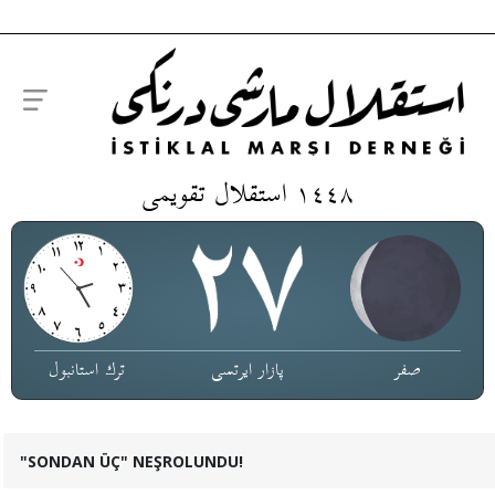
١٤٤٨ استقلال تقویمی
صفر
پازار ایرتسی
ترك استانبول
"SONDAN ÜÇ" NEŞROLUNDU!