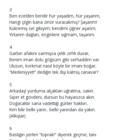
3
Ben ezelden beridir hür yaşadım, hür yaşarım,
Hangi çılgın bana zincir vuracakmış? Şaşarım!
Kükremiş sel gibiyim; bendimi çiğner aşarım;
Yırtarım dağları, enginlere sığmam, taşarım.
4
Garbın afakını sarmışsa çelik zırhlı duvar,
Benim iman dolu göğsüm gibi serhaddim var.
Ulusun, korkma! nasıl böyle bir imanı boğar,
“Medeniyyet!” dediğin tek dişi kalmış canavar?
5
Arkadaş! yurduma alçakları uğratma, sakın.
Siper et gövdeni, dursun bu hayasızca akın.
Doğacaktır sana vadettiği günler hakkın..
Kim bilir belki yarın.. belki yarından da yakın.
(Alkışlar)
6
Bastığın yerleri “toprak!” diyerek geçme, tanı