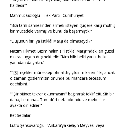
haldedir.”
Mahmut Goloğlu - Tek Partili Cumhuriyet
"Bizi tarih sahnesinden silmek isteyen güçlere karşı müthiş
bir mücadele vermiş ve bunu da başarmıştık."
"Düşünün bir, ya İstiklâl Marşı da olmasaydı?"
Nazım Hikmet: Bizim halimiz "İstiklal Marşı"ndaki en güzel
mısraa uygun düşmektedir: "Kim bilir belki yarın, belki
yarından da yakın."
""[Ş]imşekler mürekkep olmalıdır, yıldırım kalem" ki; ancak
o zaman gözlerimizin önünde bu manzara tecessüm
edebilsin!.."
""Şiir bitince tekrar okunmasını" bağırarak teklif etti. Şiir bir
daha, bir daha... Tam dört defa okundu ve mebuslar
ayakta dinlediler."
Ret Sedaları
Lütfü Şehsuvaroğlu: "Ankara’ya Gelişin Meyvesi veya