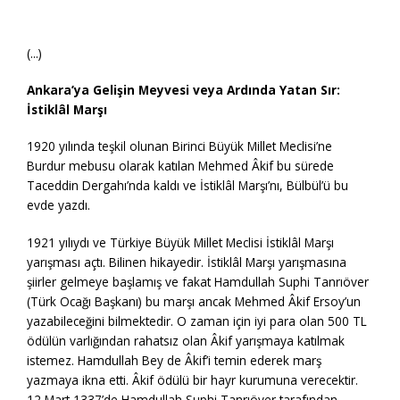
(...)
Ankara’ya Gelişin Meyvesi veya Ardında Yatan Sır:
İstiklâl Marşı
1920 yılında teşkil olunan Birinci Büyük Millet Meclisi’ne
Burdur mebusu olarak katılan Mehmed Âkif bu sürede
Taceddin Dergahı’nda kaldı ve İstiklâl Marşı’nı, Bülbül’ü bu
evde yazdı.
1921 yılıydı ve Türkiye Büyük Millet Meclisi İstiklâl Marşı
yarışması açtı. Bilinen hikayedir. İstiklâl Marşı yarışmasına
şiirler gelmeye başlamış ve fakat Hamdullah Suphi Tanrıöver
(Türk Ocağı Başkanı) bu marşı ancak Mehmed Âkif Ersoy’un
yazabileceğini bilmektedir. O zaman için iyi para olan 500 TL
ödülün varlığından rahatsız olan Âkif yarışmaya katılmak
istemez. Hamdullah Bey de Âkif’i temin ederek marş
yazmaya ikna etti. Âkif ödülü bir hayr kurumuna verecektir.
12 Mart 1337’de Hamdullah Suphi Tanrıöver tarafından