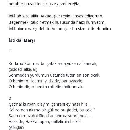
beraber nazarı tedkikinize arzedeceğiz.
İntihab size aittir. Arkadaşlar reyimi ihsas ediyorum.
Beğenmek, takdir etmek hususunda haizi hürriyetim.
İntihabımı nakşedebilir. Arkadaşlar bu size aittir efendim.
İstiklâl Marşı
1
Korkma Sönmez bu şafaklarda yüzen al sancak;
(Şiddetli alkışlar)
Sönmeden yurdumun üstünde tüten en son ocak.
O benim milletimin yıldızıdır, parlayacak;
O benimdir, o benim milletimindir ancak.
2
Çatma; kurban olayım, çehreni ey nazlı hilal,
Kahraman ırkıma bir gül! ne bu şiddet, bu celal?
Sana olmaz dökülen kanlarımız sonra helal...
Hakkıdır, Hakk’a tapan, milletimin İstiklâl.
(Alkışlar)