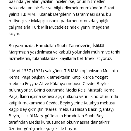
basında yer alan yazıları incelenirse, onun hizmetleri
hakkında tanı bir fikir ve bilgi edinmek mümkündür. Fakat
yalnız T.B.M.M. Tutanak Dergileri’nin taranması dahi, bu
milliyetçi ve inkılapçı insanın parlamentomuzda yaptığı
çalışmalarla Türk Milli Mücadelesindeki yerini meydana
koyar.
Bu yazımızda, Hamdullah Suphi Tanrıöver’in, İstiklâl
Marşı’mızın yazdırılması ve kabulü yolundaki mühim ve tarihi
hizmetlerini, tutanaklardaki kayıtlarla belirtmek istiyoruz.
1 Mart 1337 (1921) salı günü, T.B.M.M. toplantısına Mustafa
Kemal Paşa başkanlık etmektedir. Katipliklerde Yozgat
mebusu Feyyaz Ali ve Kütahya mebusu Cevdet Bey’ler
bulunuyorlar. Birinci oturumda Meclis Reisi Mustafa Kemal
Paşa, İkinci içtima senesi açış nutkunu verir. İkinci oturumda
katiplik makamında Cevdet Beyin yerine Kütahya mebusu
Rağıp Bey çıkmıştır. “Karesi mebusu Hasan Basri (Çantay)
Beyin, İstiklâl Marşı güftesinin Hamdullah Suphi Bey
tarafından Meclis kürsüsünden okunmasına dair takriri”
üzerine görüşmeler şu şekilde başlar.