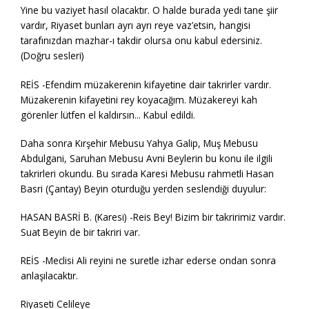
Yine bu vaziyet hasıl olacaktır. O halde burada yedi tane şiir
vardır, Riyaset bunları ayrı ayrı reye vaz’etsin, hangisi
tarafınızdan mazhar-ı takdir olursa onu kabul edersiniz.
(Doğru sesleri)
REİS -Efendim müzakerenin kifayetine dair takrirler vardır.
Müzakerenin kifayetini rey koyacağım. Müzakereyi kah
görenler lütfen el kaldırsın... Kabul edildi.
Daha sonra Kırşehir Mebusu Yahya Galip, Muş Mebusu
Abdulgani, Saruhan Mebusu Avni Beylerin bu konu ile ilgili
takrirleri okundu. Bu sırada Karesi Mebusu rahmetli Hasan
Basri (Çantay) Beyin oturduğu yerden seslendiği duyulur:
HASAN BASRİ B. (Karesi) -Reis Bey! Bizim bir takririmiz vardır.
Suat Beyin de bir takriri var.
REİS -Meclisi Ali reyini ne suretle izhar ederse ondan sonra
anlaşılacaktır.
Riyaseti Celileye