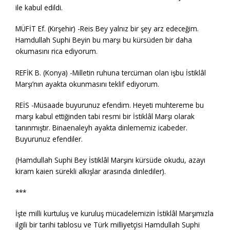
ile kabul edildi.
MÜFİT Ef. (Kırşehir) -Reis Bey yalnız bir şey arz edeceğim.
Hamdullah Suphi Beyin bu marşı bu kürsüden bir daha
okumasını rica ediyorum.
REFİK B. (Konya) -Milletin ruhuna tercüman olan işbu İstiklâl
Marşı’nın ayakta okunmasını teklif ediyorum.
REİS -Müsaade buyurunuz efendim. Heyeti muhtereme bu
marşı kabul ettiğinden tabi resmi bir İstiklâl Marşı olarak
tanınmıştır. Binaenaleyh ayakta dinlememiz icabeder.
Buyurunuz efendiler.
(Hamdullah Suphi Bey İstiklâl Marşını kürsüde okudu, azayı
kiram kaien sürekli alkışlar arasında dinlediler).
***
İşte milli kurtuluş ve kuruluş mücadelemizin İstiklâl Marşımızla
ilgili bir tarihi tablosu ve Türk milliyetçisi Hamdullah Suphi