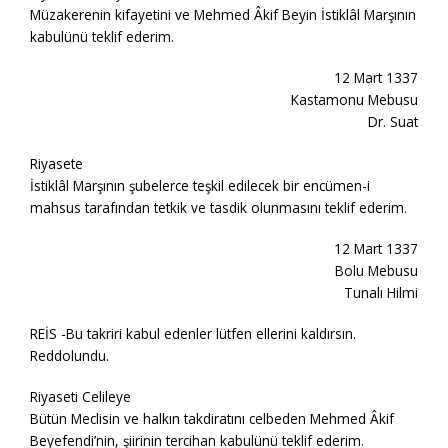
Müzakerenin kifayetini ve Mehmed Âkif Beyin İstiklâl Marşının
kabulünü teklif ederim.
12 Mart 1337
Kastamonu Mebusu
Dr. Suat
Riyasete
İstiklâl Marşının şubelerce teşkil edilecek bir encümen-i
mahsus tarafından tetkik ve tasdik olunmasını teklif ederim.
12 Mart 1337
Bolu Mebusu
Tunalı Hilmi
REİS -Bu takriri kabul edenler lütfen ellerini kaldırsın.
Reddolundu.
Riyaseti Celileye
Bütün Meclisin ve halkın takdiratını celbeden Mehmed Âkif
Beyefendi’nin, şiirinin tercihan kabulünü teklif ederim.