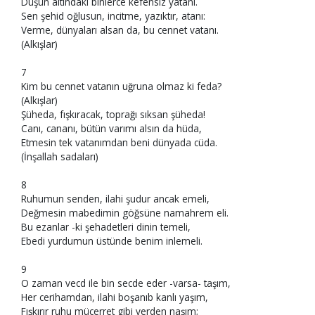
Düşün altındaki binlerce kefensiz yatanı.
Sen şehid oğlusun, incitme, yazıktır, atanı:
Verme, dünyaları alsan da, bu cennet vatanı.
(Alkışlar)
7
Kim bu cennet vatanın uğruna olmaz ki feda?
(Alkışlar)
Şüheda, fışkıracak, toprağı sıksan şüheda!
Canı, cananı, bütün varımı alsın da hüda,
Etmesin tek vatanımdan beni dünyada cüda.
(İnşallah sadaları)
8
Ruhumun senden, ilahi şudur ancak emeli,
Değmesin mabedimin göğsüne namahrem eli.
Bu ezanlar -ki şehadetleri dinin temeli,
Ebedi yurdumun üstünde benim inlemeli.
9
O zaman vecd ile bin secde eder -varsa- taşım,
Her cerihamdan, ilahi boşanıb kanlı yaşım,
Fışkırır ruhu mücerret gibi yerden naşım;