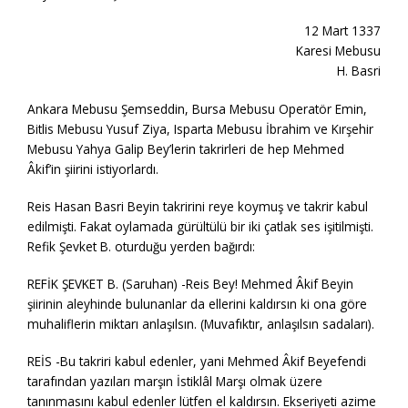
12 Mart 1337
Karesi Mebusu
H. Basri
Ankara Mebusu Şemseddin, Bursa Mebusu Operatör Emin,
Bitlis Mebusu Yusuf Ziya, Isparta Mebusu İbrahim ve Kırşehir
Mebusu Yahya Galip Bey’lerin takrirleri de hep Mehmed
Âkif’in şiirini istiyorlardı.
Reis Hasan Basri Beyin takririni reye koymuş ve takrir kabul
edilmişti. Fakat oylamada gürültülü bir iki çatlak ses işitilmişti.
Refik Şevket B. oturduğu yerden bağırdı:
REFİK ŞEVKET B. (Saruhan) -Reis Bey! Mehmed Âkif Beyin
şiirinin aleyhinde bulunanlar da ellerini kaldırsın ki ona göre
muhaliflerin miktarı anlaşılsın. (Muvafıktır, anlaşılsın sadaları).
REİS -Bu takriri kabul edenler, yani Mehmed Âkif Beyefendi
tarafından yazıları marşın İstiklâl Marşı olmak üzere
tanınmasını kabul edenler lütfen el kaldırsın. Ekseriyeti azime