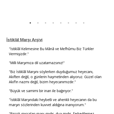
İstiklâl Marşı Arşivi
"İstiklâl Kelimesine Bu Mânâ ve Mefhûmu Biz Türkler
Vermişizdir."
"Milli Marşımıza dil uzatamazsınız!"
"Biz İstiklâl Marşını söylerken duyduğumuz heyecanı,
Akiften değil, o günlerin haşmetinden alıyoruz. Güzel olan
Akif’in nazmı değil, bizim heyecanımızdır."
"Büyük ve samimi bir inan ile bağırıyor."
"İstiklâl Marşındaki heybetli ve ahenkli heyecanın da bu
marşın sözlerinden kuvvet aldığına inanıyorum."
"Birçok mısraları marş mıdır, dua mıdır, farkedilemez