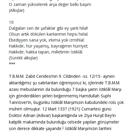
O zaman yükselerek arşa değer belki başım
(Alkışlar)
10
Dalgalan sen de şafaklar gibi ey şanlı hilal!
Olsun artık dökülen kanlarımın hepsi helal.
Ebediyyen sana yok, ırkıma yok izmihlal:
Hakkıdır, hür yaşamış, bayrağımın hürriyet;
Hakkıdır; hakka tapan, milletimin İstiklâl.
(Sürekli alkışlar)
***
T.B.M.M. Zabıt Ceridesi’nin 9. Cildinden -ss. 12/15- aynen
aktardığımız şu satırlardan öğreniyoruz ki, içlerinde T.B.M.M.
azası mebuslarının da bulunduğu 7 başka şairin İstiklâl Marşı
için gönderdikleri şiirleri beğenmemiş Hamdullah Suphi
Tanrıöver’in, bugünkü İstiklâl Marşımızın kabulündeki rolü çok
mühim olmuştur. 12 Mart 1337 (1921) Cumartesi günü
Doktor Adnan (Adıvar) başkanlığında ve Ziya Hurşit Bey’in
katiplik makamında bulunduğu celsede yapılan görüşmeler
son derece dikkate şayandır.
İstiklâl Marşımızın tarihini
2