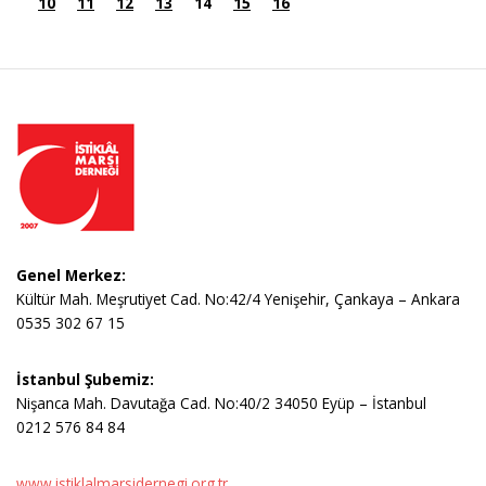
10
11
12
13
14
15
16
Genel Merkez:
Kültür Mah. Meşrutiyet Cad. No:42/4 Yenişehir, Çankaya – Ankara
0535 302 67 15
İstanbul Şubemiz:
Nişanca Mah. Davutağa Cad. No:40/2 34050 Eyüp – İstanbul
0212 576 84 84
www.istiklalmarsidernegi.org.tr