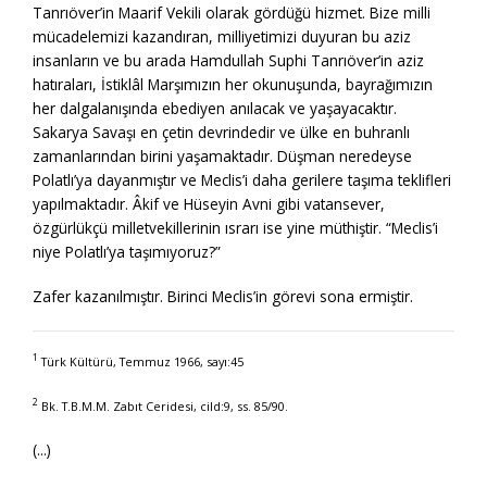
Tanrıöver’in Maarif Vekili olarak gördüğü hizmet. Bize milli
mücadelemizi kazandıran, milliyetimizi duyuran bu aziz
insanların ve bu arada Hamdullah Suphi Tanrıöver’in aziz
hatıraları, İstiklâl Marşımızın her okunuşunda, bayrağımızın
her dalgalanışında ebediyen anılacak ve yaşayacaktır.
Sakarya Savaşı en çetin devrindedir ve ülke en buhranlı
zamanlarından birini yaşamaktadır. Düşman neredeyse
Polatlı’ya dayanmıştır ve Meclis’i daha gerilere taşıma teklifleri
yapılmaktadır. Âkif ve Hüseyin Avni gibi vatansever,
özgürlükçü milletvekillerinin ısrarı ise yine müthiştir. “Meclis’i
niye Polatlı’ya taşımıyoruz?”
Zafer kazanılmıştır. Birinci Meclis’in görevi sona ermiştir.
1
Türk Kültürü, Temmuz 1966, sayı:45
2
Bk. T.B.M.M. Zabıt Ceridesi, cild:9, ss. 85/90.
(...)