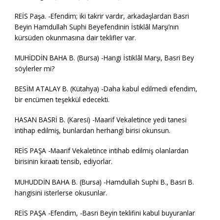
REİS Paşa. -Efendim; iki takrir vardır, arkadaşlardan Basri
Beyin Hamdullah Suphi Beyefendinin İstiklâl Marşı’nın
kürsüden okunmasına dair teklifler var.
MUHİDDİN BAHA B. (Bursa) -Hangi İstiklâl Marşı, Basri Bey
söylerler mi?
BESİM ATALAY B. (Kütahya) -Daha kabul edilmedi efendim,
bir encümen teşekkül edecekti.
HASAN BASRİ B. (Karesi) -Maarif Vekaletince yedi tanesi
intihap edilmiş, bunlardan herhangi birisi okunsun.
REİS PAŞA -Maarif Vekaletince intihab edilmiş olanlardan
birisinin kıraatı tensib, ediyorlar.
MUHUDDİN BAHA B. (Bursa) -Hamdullah Suphi B., Basri B.
hangisini isterlerse okusunlar.
REİS PAŞA -Efendim, -Basri Beyin teklifini kabul buyuranlar