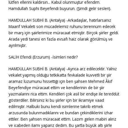
lütfen ellerini kaldırsın... Kabul olunmuştur efendim.
Hamdullah Suphi Beyefendi buyurun. (Şimdi gelir sesleri).
HAMDULLAH SUBHİ B. (Antalya) -Arkadaşlar, hatırlarsanız
Maarif Vekaleti son mücadelemiz ruhunu terennüm edecek
bir marş için şairlerimize müracaat etmiştir. Birçok şiirler geldi.
Arada yedi tanesi en fazla evsafı haiz olarak görülmüş ve
ayrılmıştır.
SALİH Efendi (Erzurum) -İsimleri nedir?
HAMDULLAH SUBHİ B. (Antalya) -Ayrıca arz edilecektir. Yalnız
vekalet yapmış olduğu tetkikatta fevkalade kuvvetli bir şiir
aramaz lüzumunu hissettiği için ben şahsen Mehmed Âkif
Beyefendiye müracaat ettim ve kendilerinin de bir şiir
yazmalarını rica ettim. Kendileri çok asil bir endişe ile tereddüt
gösterdiler. Bilirsiniz ki bu şiirler için bir ikramiye vaad
edilmiştir. Halbuki bunu kendi isimlerine takrib etmek
arzusunda bulunmadıklarını ve bundan çekindiklerini izhar
ettiler. Ben şahsen müracaat ettim. Lazım gelen mabiri alırız
ve icabeden ilamı yaparız dedim. Bu şartla büyük altı şiirle