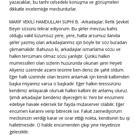
yazacaklar, bu tarihi celsedeki konuşma ve görüşmeleri
dikkatle incelemeğe mecburdurlar.
MARİF VEKİLİ HAMDULLAH SUPHİ B. -Arkadaşlar; Refik Şevket
Beyin sözünü tekrar ediyorum. Bu şiirler mevzuu bahis
olduğu vakit lüzumsuz yere, yere, hatta arzumuz ilanıda
şiirler yazmış olan arkadaşlarımız için böyle bir söz buradan
çıkmamalıdır. Bahusus ki, arkadaşlar ısmarlama sözü ve
halkın tercümanı olmaz sözü yanlıştır. Çünkü halkın
mümessilleri olan sizlerin huzurunda okunan şiirin Heyeti
Aliyeniz üzerinde azami tesirine ben-deniz de şahit oldum.
Eğer halk üzerinde olan tesirini anlamak için kendi kalbimden
başka miyarınız varsa o başkadır. Eğer halkın teessürünü
kendimiz anlayacak olursak halkın kalbini de anlamış oluruz.
Şimdi arkadaşlar bendeniz diyeceğim ki: Yeni bir encümeni
edebiye havale edersek bir fayda mütaserver olabilir. Eğer
encümen kararını verip bitirecek ise. Fakat zannediyorum
meclisinizin verdiği karar ve ısrar ettiği nokta, kendisinin bu işi
halletmesidir. O halde encümenden çıkıp yine Heyetinize
gelecektir.