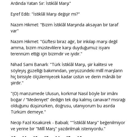
Ardında Yatan Sır: İstiklâl Marşı"
Eşref Edib: "İstiklâl Marşı değişir mi?"
Nazım Hikmet: "Bizim İstiklâl Marşında aksayan bir taraf
var"
Nazım Hikmet: "Güftesi biraz ağır, bir inkılap marşı değil
amma, bizim müstevlilere karşı duyduğumuz isyanı
terennüm ettiği için bizimdir ve iyidir."
Nihad Sami Banarlı: "Türk İstiklâl Marşı, şiir kalitesi ve
söyleyiş güzelliği bakımından, yeryüzündeki millî marşların
hiç birisiyle ölçülemiyecek kadar üstün ve derin mânâlı bir
şiirdir."
"(O) manzumede Ulusun, korkma! Nasıl böyle bir imânı
boğar / “Medeniyet” dediğin tek dişi kalmış canavar? mısrağı
olduğunu düşünürken, doğrusu, utanıyorum bu asırda
Türküm demeye."
Necip Fazıl Kısakürek - Babıali; ""İstiklâl Marşı" beğenilmiyor
ve yerine bir "Millî Marş" yazdırılmak isteniyordu."