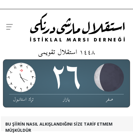
١٤٤٨ استقلال تقویمی
صفر
پازار
ترك استانبول
BU ŞİİRİN NASIL ALKIŞLANDIĞINI SİZE TARİF ETMEM
MÜŞKÜLDÜR