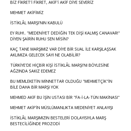
BİZ FİKRET'İ FİKRET, AKİF'İ AKİF DİYE SEVERİZ
MEHMET AKİFİMİZ
İSTİKLÂL MARŞI'NIN KABULÜ
EY RUH!.. "MEDENİYET DEDİĞİN TEK DİŞİ KALMIŞ CANAVAR!"
DİYEN ŞAİRİN RUHU SEN MİSİN?
KAÇ TANE MARŞIMIZ VAR DİYE BİR SUAL İLE KARŞILAŞSAK
AKLIMIZA GELECEK SAYI NE OLABİLİR?
TÜRKİYE'DE HİÇBİR KİŞİ İSTİKLÂL MARŞI'NI BÖYLESİNE
AĞZINDA SAKIZ EDEMEZ
BU MEMLEKETİN MİNNETTAR OLDUĞU "MEHMETÇİK"İN
BİLE DAHA BİR MARŞI YOK
MEHMED AKİF BU İŞİN USTASI BİR "FA-İ-LA-TÜN MAKİNASI"
MEHMET AKİF’İN MÜSLÜMANLIKTA MEDENİYET ANLAYIŞI
İSTİKLÂL MARŞIMIZIN BESTELERİ DOLAYISIYLA MARŞ
BESTECİLİĞİNDE PROZODİ