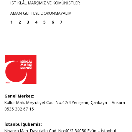
İSTİKLÂL MARŞIMIZ VE KOMÜNİSTLER
AMAN GÜFTEYE DOKUNMAYALIM
1
2
3
4
5
6
7
Genel Merkez:
Kültür Mah. Meşrutiyet Cad. No:42/4 Yenişehir, Çankaya – Ankara
0535 302 67 15
İstanbul Şubemiz:
Nişanca Mah. Davutağa Cad. No:40/2 34050 Eyüp – İstanbul