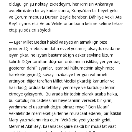
olduğu için şu noktayı zikredeyim, her ikimizin Ankara’ya
avdetimizden bir ay kadar sonra, Konya’dan bir heyet geldi
ve Çorum mebusu Dursun Bey’le beraber, Dâhiliye Vekili Ata
Bey’i ziyaret etti. Ve bu Vekile onun bana kelime kelime tekrar
ettiği şu sözleri söyledi:
— Eğer Millet Meclisi hakikî vaziyeti anlatmak için bize
gönderdiği mebusları daha evvel yollamış olsaydı, orada ne
isyan çıkar, ne isyanı bastırmak için asker sevkine lüzum
kalırdı. Diğer taraftan düşman ordularının istilâsı, yer yer baş
gösteren dahilî isyanlar, İstanbul hükümetinin aleyhimize
harekete geçirdiği kuvayı inzibatiye her gün vahameti
arttırıyor, diğer taraftan Millet Meclisi çıkardığı kanunlar ve
hazırladığı ordularla tehlikeyi yenmeye ve kurtuluşu temin
etmeye çalışıyordu. Bu arada bir tedbir olarak acaba halka,
bu kurtuluş mücadelesinin heyecanının verecek bir şiirin,
yardımına el uzatmak doğru olmaz mıydı? Ben Maarif
Vekâletinde memleket şairlerine müracaat ederek, bir İstiklâl
Marşı yazmalarını rica ettim. Vekâlete yedi yüz şiir geldi.
Mehmet Akif Bey, kazanacak şaire nakdi bir mükâfat vaat