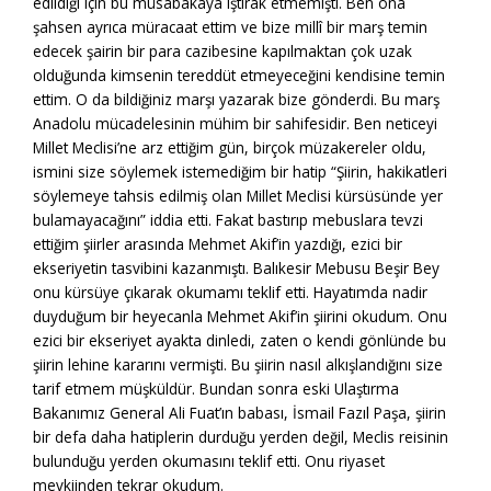
edildiği için bu müsabakaya iştirak etmemişti. Ben ona
şahsen ayrıca müracaat ettim ve bize millî bir marş temin
edecek şairin bir para cazibesine kapılmaktan çok uzak
olduğunda kimsenin tereddüt etmeyeceğini kendisine temin
ettim. O da bildiğiniz marşı yazarak bize gönderdi. Bu marş
Anadolu mücadelesinin mühim bir sahifesidir. Ben neticeyi
Millet Meclisi’ne arz ettiğim gün, birçok müzakereler oldu,
ismini size söylemek istemediğim bir hatip “Şiirin, hakikatleri
söylemeye tahsis edilmiş olan Millet Meclisi kürsüsünde yer
bulamayacağını” iddia etti. Fakat bastırıp mebuslara tevzi
ettiğim şiirler arasında Mehmet Akif’in yazdığı, ezici bir
ekseriyetin tasvibini kazanmıştı. Balıkesir Mebusu Beşir Bey
onu kürsüye çıkarak okumamı teklif etti. Hayatımda nadir
duyduğum bir heyecanla Mehmet Akif’in şiirini okudum. Onu
ezici bir ekseriyet ayakta dinledi, zaten o kendi gönlünde bu
şiirin lehine kararını vermişti. Bu şiirin nasıl alkışlandığını size
tarif etmem müşküldür. Bundan sonra eski Ulaştırma
Bakanımız General Ali Fuat’ın babası, İsmail Fazıl Paşa, şiirin
bir defa daha hatiplerin durduğu yerden değil, Meclis reisinin
bulunduğu yerden okumasını teklif etti. Onu riyaset
mevkiinden tekrar okudum.