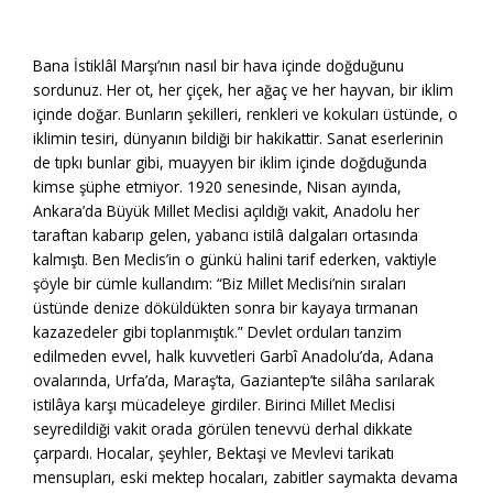
Bana İstiklâl Marşı’nın nasıl bir hava içinde doğduğunu
sordunuz. Her ot, her çiçek, her ağaç ve her hayvan, bir iklim
içinde doğar. Bunların şekilleri, renkleri ve kokuları üstünde, o
iklimin tesiri, dünyanın bildiği bir hakikattir. Sanat eserlerinin
de tıpkı bunlar gibi, muayyen bir iklim içinde doğduğunda
kimse şüphe etmiyor. 1920 senesinde, Nisan ayında,
Ankara’da Büyük Millet Meclisi açıldığı vakit, Anadolu her
taraftan kabarıp gelen, yabancı istilâ dalgaları ortasında
kalmıştı. Ben Meclis’in o günkü halini tarif ederken, vaktiyle
şöyle bir cümle kullandım: “Biz Millet Meclisi’nin sıraları
üstünde denize döküldükten sonra bir kayaya tırmanan
kazazedeler gibi toplanmıştık.” Devlet orduları tanzim
edilmeden evvel, halk kuvvetleri Garbî Anadolu’da, Adana
ovalarında, Urfa’da, Maraş’ta, Gaziantep’te silâha sarılarak
istilâya karşı mücadeleye girdiler. Birinci Millet Meclisi
seyredildiği vakit orada görülen tenevvü derhal dikkate
çarpardı. Hocalar, şeyhler, Bektaşi ve Mevlevi tarikatı
mensupları, eski mektep hocaları, zabitler saymakta devama