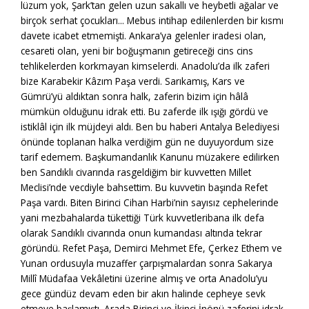
lüzum yok, Şark’tan gelen uzun sakallı ve heybetli ağalar ve
birçok serhat çocukları... Mebus intihap edilenlerden bir kısmı
davete icabet etmemişti. Ankara’ya gelenler iradesi olan,
cesareti olan, yeni bir boğuşmanın getireceği cins cins
tehlikelerden korkmayan kimselerdi. Anadolu’da ilk zaferi
bize Karabekir Kâzım Paşa verdi. Sarıkamış, Kars ve
Gümrü’yü aldıktan sonra halk, zaferin bizim için hâlâ
mümkün olduğunu idrak etti. Bu zaferde ilk ışığı gördü ve
istiklâl için ilk müjdeyi aldı. Ben bu haberi Antalya Belediyesi
önünde toplanan halka verdiğim gün ne duyuyordum size
tarif edemem. Başkumandanlık Kanunu müzakere edilirken
ben Sandıklı civarında rasgeldiğim bir kuvvetten Millet
Meclisi’nde vecdiyle bahsettim. Bu kuvvetin başında Refet
Paşa vardı. Biten Birinci Cihan Harbi’nin sayısız cephelerinde
yani mezbahalarda tükettiği Türk kuvvetleribana ilk defa
olarak Sandıklı civarında onun kumandası altında tekrar
göründü. Refet Paşa, Demirci Mehmet Efe, Çerkez Ethem ve
Yunan ordusuyla muzaffer çarpışmalardan sonra Sakarya
Millî Müdafaa Vekâletini üzerine almış ve orta Anadolu’yu
gece gündüz devam eden bir akın halinde cepheye sevk
etmeye başlamıştı. Arada Birinci ve İkinci İnönü zaferini idrak