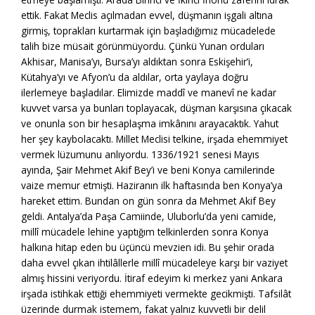
ettik. Fakat Meclis açılmadan evvel, düşmanın işgali altına
girmiş, toprakları kurtarmak için başladığımız mücadelede
talih bize müsait görünmüyordu. Çünkü Yunan orduları
Akhisar, Manisa’yı, Bursa’yı aldıktan sonra Eskişehir’i,
Kütahya’yı ve Afyon’u da aldılar, orta yaylaya doğru
ilerlemeye başladılar. Elimizde maddî ve manevî ne kadar
kuvvet varsa ya bunları toplayacak, düşman karşısına çıkacak
ve onunla son bir hesaplaşma imkânını arayacaktık. Yahut
her şey kaybolacaktı. Millet Meclisi telkine, irşada ehemmiyet
vermek lüzumunu anlıyordu. 1336/1921 senesi Mayıs
ayında, Şair Mehmet Akif Bey’i ve beni Konya camilerinde
vaize memur etmişti. Haziranın ilk haftasında ben Konya’ya
hareket ettim. Bundan on gün sonra da Mehmet Akif Bey
geldi. Antalya’da Paşa Camiinde, Uluborlu’da yeni camide,
millî mücadele lehine yaptığım telkinlerden sonra Konya
halkına hitap eden bu üçüncü mevzien idi. Bu şehir orada
daha evvel çıkan ihtilâllerle millî mücadeleye karşı bir vaziyet
almış hissini veriyordu. İtiraf edeyim ki merkez yani Ankara
irşada istihkak ettiği ehemmiyeti vermekte gecikmişti. Tafsilât
üzerinde durmak istemem, fakat yalnız kuvvetli bir delil