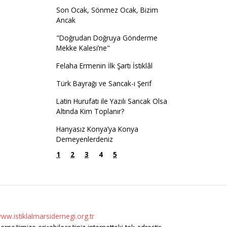
Son Ocak, Sönmez Ocak, Bizim
Ancak
"Doğrudan Doğruya Gönderme
Mekke Kalesi’ne"
Felaha Ermenin İlk Şartı İstiklâl
Türk Bayrağı ve Sancak-ı Şerif
Latin Hurufatı ile Yazılı Sancak Olsa
Altında Kim Toplanır?
Hanyasız Konya’ya Konya
Demeyenlerdeniz
1
2
3
4
5
ww.istiklalmarsidernegi.org.tr