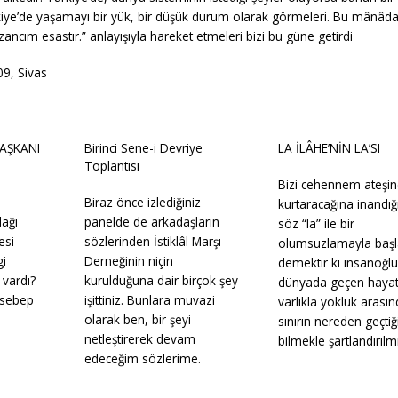
rkiye’de yaşamayı bir yük, bir düşük durum olarak görmeleri. Bu mânâd
ancım esastır.” anlayışıyla hareket etmeleri bizi bu güne getirdi
9, Sivas
AŞKANI
Birinci Sene-i Devriye
LA İLÂHE’NİN LA’SI
Toplantısı
Bizi cehennem ateşi
Biraz önce izlediğiniz
kurtaracağına inandığ
ağı
panelde de arkadaşların
söz “la” ile bir
esi
sözlerinden İstiklâl Marşı
olumsuzlamayla başl
gi
Derneğinin niçin
demektir ki insanoğl
 vardı?
kurulduğuna dair birçok şey
dünyada geçen hayat
k sebep
işittiniz. Bunlara muvazi
varlıkla yokluk arasın
olarak ben, bir şeyi
sınırın nereden geçtiğ
netleştirerek devam
bilmekle şartlandırılmı
edeceğim sözlerime.