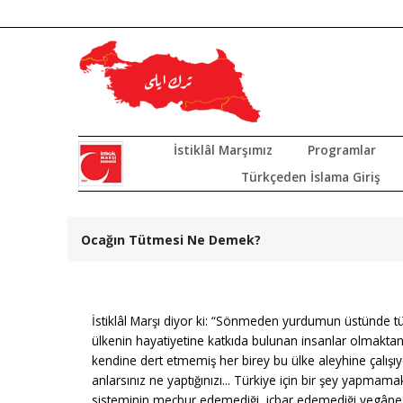
İstiklâl Marşımız
Programlar
Türkçeden İslama Giriş
Ocağın Tütmesi Ne Demek?
İstiklâl Marşı diyor ki: “Sönmeden yurdumun üstünde tü
ülkenin hayatiyetine katkıda bulunan insanlar olmaktan
kendine dert etmemiş her birey bu ülke aleyhine çalış
anlarsınız ne yaptığınızı... Türkiye için bir şey yapm
sisteminin mecbur edemediği, icbar edemediği yegâne ül