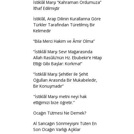
İstiklâl Marşı “Kahraman Ordumuza”
İthaf Edilmiştir
İstiklâl, Arap Dilinin Kurallarına Göre
Türkler Tarafından Türetilmiş Bir
Kelimedir
“Bila Merci Hakim ve Âmir Olma”
“İstiklâl Marşı Sevr Mağarasında
Allah Rasûlü’nün Hz. Ebubekir’e Hitap
Ettiği Gibi Başlar: Korkma!”
“İstiklâl Marşı Şehitler ile Şehit
Oğulları Arasında Bir Mukabeledir,
Bir Konuşmadır”
"İstiklâl Marşı metni neyi hak
ettiğimizi bize öğretir."
Ocağın Tütmesi Ne Demek?
Al Sancağın Sönmeyişini Tüten En
Son Ocağın Varlığı Açıklar