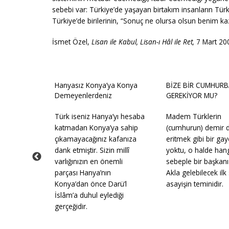
sebebi var: Türkiye’de yaşayan birtakım insanların Tü
Türkiye’de birilerinin, “Sonuç ne olursa olsun benim kaz
İsmet Özel,
Lisan ile Kabul, Lisan-ı Hâl ile Ret,
7 Mart 200
rk Milleti
Hanyasız Konya’ya Konya
BİZE BİR CUMHURB
Demeyenlerdeniz
GEREKİYOR MU?
bi,
Türk iseniz Hanya’yı hesaba
Madem Türklerin
y bütün
katmadan Konya’ya sahip
(cumhurun) demir d
ı
çıkamayacağınız kafanıza
eritmek gibi bir gay
Marşı'nı
dank etmiştir. Sizin millî
yoktu, o halde han
 Bunun
varlığınızın en önemli
sebeple bir başkanı
arında "O
parçası Hanya’nın
Akla gelebilecek il
ldir,
Konya’dan önce Darü’l
asayişin teminidir.
." demiştir.
İslâm’a duhul eylediği
gerçeğidir.