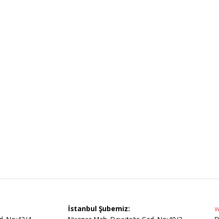
İstanbul Şubemiz:
w