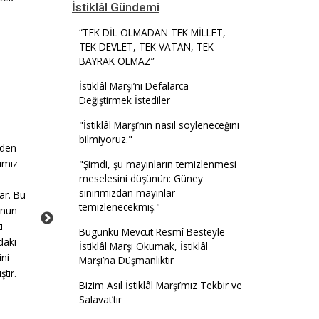
İstiklâl Gündemi
a
“TEK DİL OLMADAN TEK MİLLET,
TEK DEVLET, TEK VATAN, TEK
BAYRAK OLMAZ”
İstiklâl Marşı’nı Defalarca
Değiştirmek İstediler
Kâfirlerden Kaçırılmış Metin:
"İstiklâl Marşı’nın nasıl söyleneceğini
Amerikalıların başından
"İstiklâl Marşı"
bilmiyoruz."
uyguladıkları şey. XVIII.
nden
yüzyılda ABD devlet ol
İstiklâl Harbi neyin istiklâlini
ımız
"Şimdi, şu mayınların temizlenmesi
zaman, kapita­lizm
temin netti bize, bunu
meselesini düşünün: Güney
sömürgecilik çağını
sınırımızdan mayınlar
mutlaka bilmemiz lazım.
ar. Bu
tamamlamıştı; Batı Avr
temizlenecekmiş."
İstiklâl Harbi bize İslam
unun
ülke­leri müstemlekeleri
istiklâlini temin etti.
ı
Bugünkü Mevcut Resmî Besteyle
dünyada ihdas etmişler
Turancıların anladığı şekliyle
daki
İstiklâl Marşı Okumak, İstiklâl
Türk istiklâlini değil. İlk kez
ini
Marşı’na Düşmanlıktır
XIII. yüzyılda vatan yapılmış
ştır.
Bizim Asıl İstiklâl Marşı’mız Tekbir ve
olan toprakların yeniden
Salavat’tır
vatan olmasını temin etti.