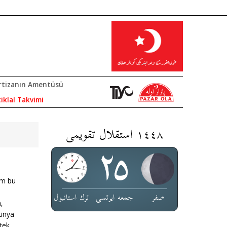
rtizanın Amentüsü
tiklal Takvimi
١٤٤٨ استقلال تقویمی
im bu
صفر
جمعە ایرتسی
ترك استانبول
,
dünya
tek