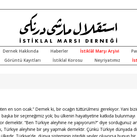
Dernek Hakkında
Haberler
İstiklâl Marşı Arşivi
Pa
Görüntü Kayıtları
İstiklal Korosu
Neşriyatımız
İs
ten en son ocak.” Demek ki, bir ocağın tüttürülmesi gerekiyor. Yani biz
 başka bir seçeneğimiz yok; bu ülkenin hayatiyetine katkıda bulunmayı
ıyor demektir. “Ben Türkiye aleyhine ne yapıyorum?” diye sorduğunuz an
amak, Türkiye aleyhine bir şey yapmak demektir. Çünkü Türkiye dünyada 
kedir. Türkiye’de, dünya sisteminin istediği şeyler oluyorsa bunun bir 